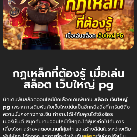
กฏเหล็กที่ต้องรู้ เมื่อเล่น
สล็อต เว็บใหญ่ pg
นักเดิมพันสล็อตออนไลน์มักเลือกเดิมพันกับ
สล็อต เว็บใหญ่
pg
เพราะการเดิมพันกับเว็บใหญ่นั้นเป็นอีกหนึ่งสิ่งที่การันตีถึง
ความมั่นคงทางการเงิน ทำรายได้ให้กับคุณได้จริงร้อย
เปอร์เซ็นต์ สนุกกับเกมออนไลน์ที่ให้คุณได้ลุ้นระทึกไปกับการ
เสี่ยงโชค สร้างผลตอบแทนที่คุ้มค่า และสร้างสีสันในระหว่างเดิม
พันให้คุณได้จดจ่อ แต่การที่จะทำเงินกับ
สล็อต
เว็บใหญ่จำเป็น