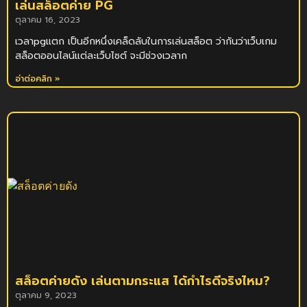
เล่นสล็อตค่าย PG
ตุลาคม 16, 2023
เวลาpgแตก เป็นอีกหนึ่งเคล็ดลับในการเล่นสล็อต ว่ากันว่าเว็บเกม
สล็อตออนไลน์แต่ละเว็บไซต์ จะมีช่วงเวลาก
อ่าต่อคลิก »
สล็อตค่ายดัง เล่นตามกระแส ได้กำไรดีจริงไหม?
ตุลาคม 9, 2023