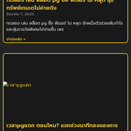
ทดลอง เล่น สล็อต pg ซื้อ ฟีเจอร์ ไม่ หลุด ขุม
ทรัพย์เกมเดโม่ค่ายดัง
ธันวาคม 7, 2023
ทดลอง เล่น สล็อต pg ซื้อ ฟีเจอร์ ไม่ หลุด อีกหนึ่งตัวช่วยเพิ่มกำไร
และลุ้นรางวัลพิเศษได้ง่ายขึ้น เพร
อ่าต่อคลิก »
เวลาpgแตก ตอนไหน? แจกช่วงนาทีทองของการ