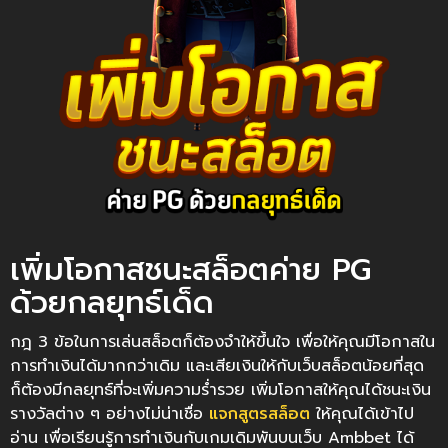
เพิ่มโอกาสชนะสล็อตค่าย PG
ด้วยกลยุทธ์เด็ด
กฎ 3 ข้อในการเล่นสล็อตก็ต้องจำให้ขึ้นใจ เพื่อให้คุณมีโอกาสใน
การทำเงินได้มากกว่าเดิม และเสียเงินให้กับเว็บสล็อตน้อยที่สุด
ก็ต้องมีกลยุทธ์ที่จะเพิ่มความร่ำรวย เพิ่มโอกาสให้คุณได้ชนะเงิน
รางวัลต่าง ๆ อย่างไม่น่าเชื่อ
แจกสูตรสล็อต
ให้คุณได้เข้าไป
อ่าน เพื่อเรียนรู้การทำเงินกับเกมเดิมพันบนเว็บ Ambbet ได้